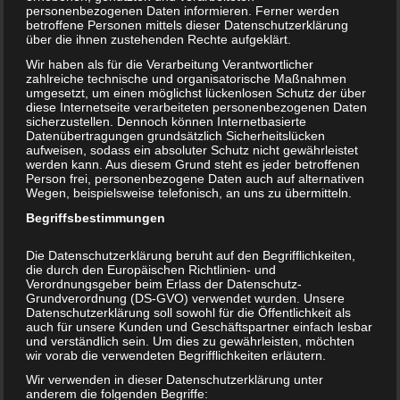
2017 feierte das Stift Obernkirchen
personenbezogenen Daten informieren. Ferner werden
betroffene Personen mittels dieser Datenschutzerklärung
sein
, es
850-jähriges Bestehen
über die ihnen zustehenden Rechte aufgeklärt.
bezieht sich dabei auf eine Urkunde
Wir haben als für die Verarbeitung Verantwortlicher
zahlreiche technische und organisatorische Maßnahmen
des Bischofs Wernher von Minden
umgesetzt, um einen möglichst lückenlosen Schutz der über
diese Internetseite verarbeiteten personenbezogenen Daten
vom 10. Februar 1167. Damals
sicherzustellen. Dennoch können Internetbasierte
gegründet als Augustiner-
Datenübertragungen grundsätzlich Sicherheitslücken
aufweisen, sodass ein absoluter Schutz nicht gewährleistet
Chorfrauenstift lebten Frauen in
werden kann. Aus diesem Grund steht es jeder betroffenen
Person frei, personenbezogene Daten auch auf alternativen
größerer Selbständigkeit, legten kein
Wegen, beispielsweise telefonisch, an uns zu übermitteln.
klösterliches Gelübde ab, sondern
Begriffsbestimmungen
unterwarfen sich dem Kanon der
Die Datenschutzerklärung beruht auf den Begrifflichkeiten,
Augustiner-Regeln.
die durch den Europäischen Richtlinien- und
Verordnungsgeber beim Erlass der Datenschutz-
Grundverordnung (DS-GVO) verwendet wurden. Unsere
Datenschutzerklärung soll sowohl für die Öffentlichkeit als
mehr erfahren
auch für unsere Kunden und Geschäftspartner einfach lesbar
und verständlich sein. Um dies zu gewährleisten, möchten
wir vorab die verwendeten Begrifflichkeiten erläutern.
Wir verwenden in dieser Datenschutzerklärung unter
anderem die folgenden Begriffe: