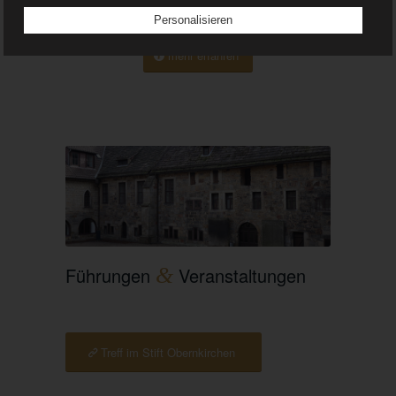
eigenen Charme.
Personalisieren
c) Verarbeitung
mehr erfahren
Verarbeitung ist jeder mit oder ohne Hilfe automatisierter
Verfahren ausgeführte Vorgang oder jede solche
Vorgangsreihe im Zusammenhang mit personenbezogenen
Daten wie das Erheben, das Erfassen, die Organisation, das
Ordnen, die Speicherung, die Anpassung oder
Veränderung, das Auslesen, das Abfragen, die Verwendung,
die Offenlegung durch Übermittlung, Verbreitung oder eine
andere Form der Bereitstellung, den Abgleich oder die
Verknüpfung, die Einschränkung, das Löschen oder die
Vernichtung.
d) Einschränkung der Verarbeitung
Führungen
&
Veranstaltungen
Einschränkung der Verarbeitung ist die Markierung
gespeicherter personenbezogener Daten mit dem Ziel, ihre
künftige Verarbeitung einzuschränken.
Treff im Stift Obernkirchen
e) Profiling
Profiling ist jede Art der automatisierten Verarbeitung