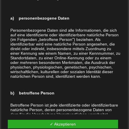
a) personenbezogene Daten
Personenbezogene Daten sind alle Informationen, die sich
auf eine identifizierte oder identifizierbare natürliche Person
(im Folgenden „betroffene Person") beziehen. Als
Das Stiftskapitel
identifizierbar wird eine natürliche Person angesehen, die
direkt oder indirekt, insbesondere mittels Zuordnung zu
einer Kennung wie einem Namen, zu einer Kennnummer, zu
Als Augustiner-Chorfrauenstift im
Standortdaten, zu einer Online-Kennung oder zu einem
oder mehreren besonderen Merkmalen, die Ausdruck der
Jahr 1167 mit 24 Kanonissen
physischen, physiologischen, genetischen, psychischen,
wirtschaftlichen, kulturellen oder sozialen Identität dieser
gegründet, besteht das Kapitel in der
natürlichen Person sind, identifiziert werden kann.
heutigen Zeit aus höchstens 12
Kapitularinnen. Es wohnen hier
b) betroffene Person
zurzeit neben der Äbtissin drei
Betroffene Person ist jede identifizierte oder identifizierbare
weitere Damen in der
natürliche Person, deren personenbezogene Daten von
geschichtsträchtigen Anlage mit ihrer
dem für die Verarbeitung Verantwortlichen verarbeitet
werden.
besonderen Atmosphäre und ihrem
✓ Akzeptieren