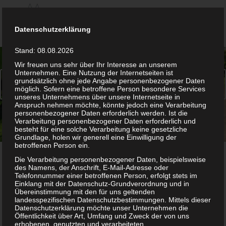
Datenschutzerklärung
Stand: 08.08.2026
WILLKOMMEN
Wir freuen uns sehr über Ihr Interesse an unserem
Unternehmen. Eine Nutzung der Internetseiten ist
IM STIFT
Weiter
grundsätzlich ohne jede Angabe personenbezogener Daten
möglich. Sofern eine betroffene Person besondere Services
unseres Unternehmens über unsere Internetseite in
OBERNKIRCHEN!
Anspruch nehmen möchte, könnte jedoch eine Verarbeitung
personenbezogener Daten erforderlich werden. Ist die
Verarbeitung personenbezogener Daten erforderlich und
besteht für eine solche Verarbeitung keine gesetzliche
Grundlage, holen wir generell eine Einwilligung der
1
2
3
betroffenen Person ein.
Die Verarbeitung personenbezogener Daten, beispielsweise
des Namens, der Anschrift, E-Mail-Adresse oder
Telefonnummer einer betroffenen Person, erfolgt stets im
Einklang mit der Datenschutz-Grundverordnung und in
Übereinstimmung mit den für uns geltenden
landesspezifischen Datenschutzbestimmungen. Mittels dieser
Geschichte des Stifts
Datenschutzerklärung möchte unser Unternehmen die
Öffentlichkeit über Art, Umfang und Zweck der von uns
erhobenen, genutzten und verarbeiteten