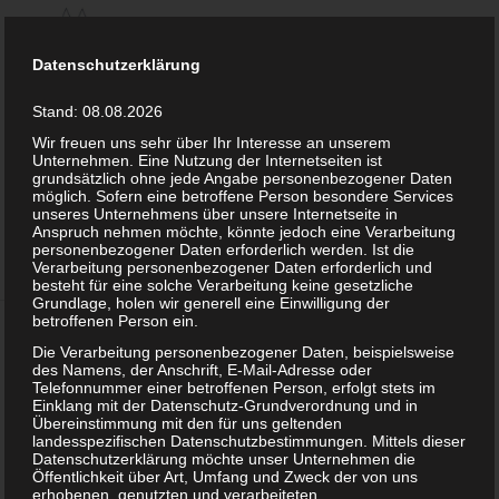
Datenschutzerklärung
Stand: 08.08.2026
Wir freuen uns sehr über Ihr Interesse an unserem
Unternehmen. Eine Nutzung der Internetseiten ist
Über
roger
grundsätzlich ohne jede Angabe personenbezogener Daten
möglich. Sofern eine betroffene Person besondere Services
This author has not written his bio yet.
unseres Unternehmens über unsere Internetseite in
Anspruch nehmen möchte, könnte jedoch eine Verarbeitung
personenbezogener Daten erforderlich werden. Ist die
Verarbeitung personenbezogener Daten erforderlich und
besteht für eine solche Verarbeitung keine gesetzliche
Grundlage, holen wir generell eine Einwilligung der
betroffenen Person ein.
EINTRÄGE VON ROGER
Die Verarbeitung personenbezogener Daten, beispielsweise
des Namens, der Anschrift, E-Mail-Adresse oder
Telefonnummer einer betroffenen Person, erfolgt stets im
Es konnte leider
Einklang mit der Datenschutz-Grundverordnung und in
Übereinstimmung mit den für uns geltenden
nichts gefunden
landesspezifischen Datenschutzbestimmungen. Mittels dieser
Datenschutzerklärung möchte unser Unternehmen die
Öffentlichkeit über Art, Umfang und Zweck der von uns
werden
erhobenen, genutzten und verarbeiteten